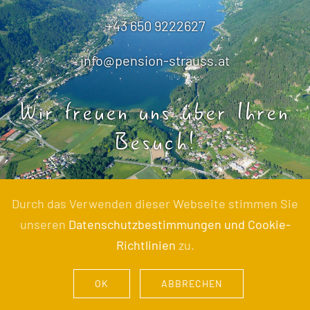
+43 650 9222627
info@pension-strauss.at
Wir freuen uns über Ihren
Besuch!
Durch das Verwenden dieser Webseite stimmen Sie
unseren
Datenschutzbestimmungen und Cookie-
Richtlinien
zu.
© 2023 Pension Strauß
OK
ABBRECHEN