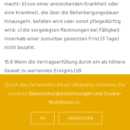
macht; b) von einer ansteckenden Krankheit oder
eine Krankheit, die über die Beherbergungsdauer
hinausgeht, befallen wird oder sonst pflegedürftig
wird; c) die vorgelegten Rechnungen bei Fälligkeit
innerhalb einer zumutbar gesetzten Frist (3 Tage)
nicht bezahlt.
15.6 Wenn die Vertragserfüllung durch ein als höhere
Gewalt zu wertendes Ereignis (zB
Elementarereignisse, Streik, Aussperrung,
Durch das Verwenden dieser Webseite stimmen Sie
behördliche Verfügungen etc) unmöglich wird, kann
unseren
Datenschutzbestimmungen und Cookie-
der Beherberger den Beherbergungsvertrag
Richtlinien
zu.
jederzeit ohne Einhaltung einer Kündigungsfrist
auflösen, sofern der Vertrag nicht bereits nach dem
OK
ABBRECHEN
Gesetz als aufgelöst gilt, oder der Beherberger von